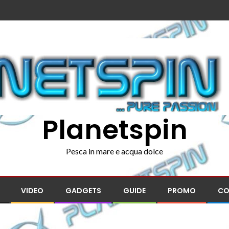
Planetspin
Pesca in mare e acqua dolce
VIDEO
GADGETS
GUIDE
PROMO
CO