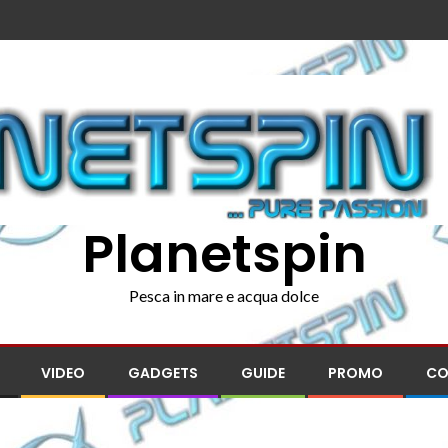
Planetspin
Pesca in mare e acqua dolce
VIDEO
GADGETS
GUIDE
PROMO
CO