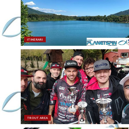
ITINERARI
TROUT AREA