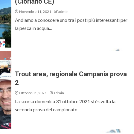
(Ciorlano CE)
Novembre 11, 2021
admin
Andiamo a conoscere uno tra i posti più interessanti per
la pesca in acqua...
Trout area, regionale Campania prova
2
Ottobre 31, 2021
admin
La scorsa domenica 31 ottobre 2021 si è svolta la
seconda prova del campionato...