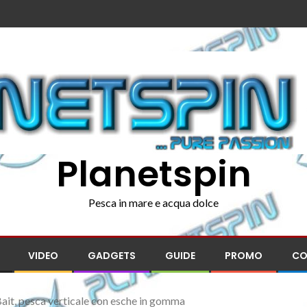
Planetspin
Pesca in mare e acqua dolce
VIDEO
GADGETS
GUIDE
PROMO
CO
ait, pesca verticale con esche in gomma