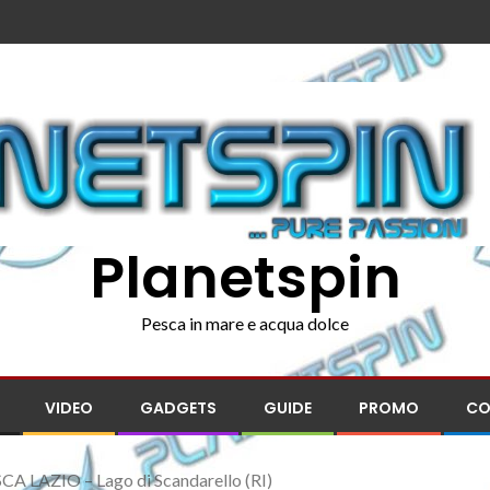
Planetspin
Pesca in mare e acqua dolce
VIDEO
GADGETS
GUIDE
PROMO
CO
A LAZIO – Lago di Scandarello (RI)