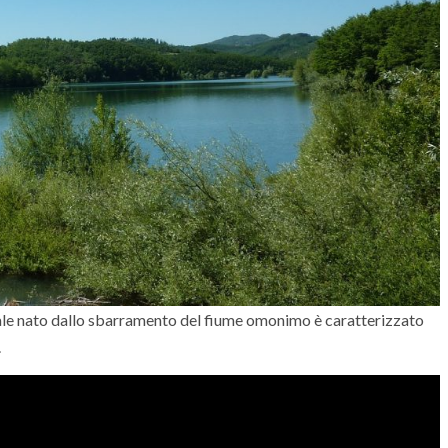
ciale nato dallo sbarramento del fiume omonimo è caratterizzato
.