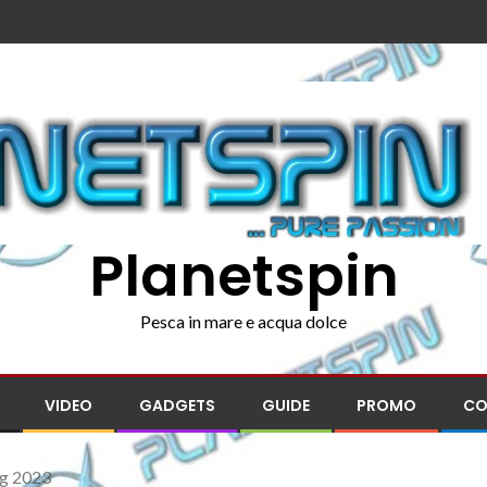
Planetspin
Pesca in mare e acqua dolce
VIDEO
GADGETS
GUIDE
PROMO
CO
ng 2023