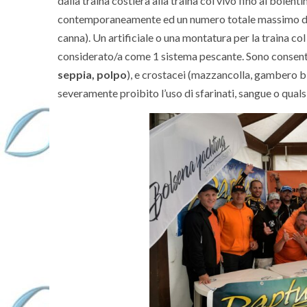
dalla traina costiera alla traina col vivo fino al bolen
contemporaneamente ed un numero totale massimo di 3
canna). Un artificiale o una montatura per la traina c
considerato/a come 1 sistema pescante. Sono consentite
seppia, polpo
), e crostacei (mazzancolla, gambero b
severamente proibito l’uso di sfarinati, sangue o quals