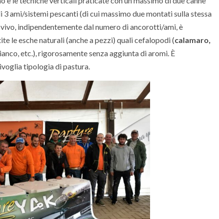
tino e le tecniche verticali praticate con un massimo di due canne
 ami/sistemi pescanti (di cui massimo due montati sulla stessa
ol vivo, indipendentemente dal numero di ancorotti/ami, è
 le esche naturali (anche a pezzi) quali cefalopodi (
calamaro,
ianco, etc.), rigorosamente senza aggiunta di aromi. È
ivoglia tipologia di pastura.